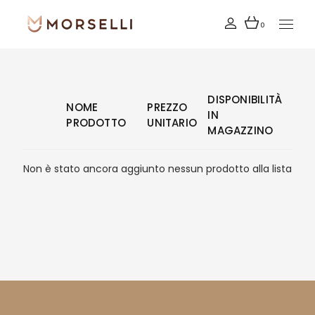
Skip
to
the
0
content
DISPONIBILITÀ
NOME
PREZZO
IN
PRODOTTO
UNITARIO
MAGAZZINO
Non è stato ancora aggiunto nessun prodotto alla lista