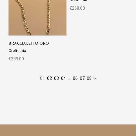
€
268.00
BRACCIALETTO ORO
Oreficeria
€
389.00
01
02
03
04
…
06
07
08