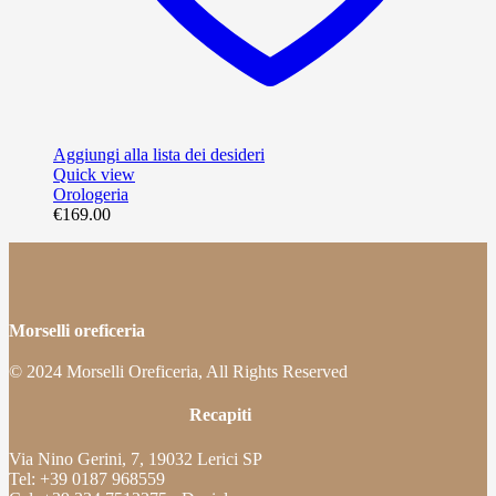
Aggiungi alla lista dei desideri
Quick view
Orologeria
€
169.00
Morselli oreficeria
© 2024 Morselli Oreficeria, All Rights Reserved
Recapiti
Via Nino Gerini, 7, 19032 Lerici SP
Tel: +39 0187 968559