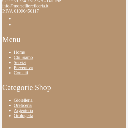
Cel: +39 334 7512375 - Daniele
info@morsellioreficeria.it
P.IVA 01096450117
instagram
tiktok
Menu
Home
Chi Siamo
Servizi
Preventivo
Contatti
Categorie Shop
Gioielleria
Oreficeria
Argenteria
Orologeria